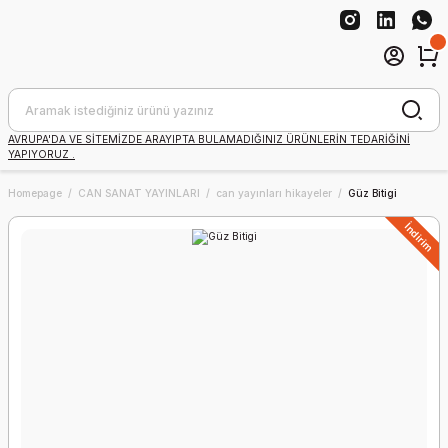
AVRUPA'DA VE SİTEMİZDE ARAYIPTA BULAMADIĞINIZ ÜRÜNLERİN TEDARİĞİNİ
YAPIYORUZ .
Homepage
CAN SANAT YAYINLARI
can yayınları hikayeler
Güz Bitigi
İndirim