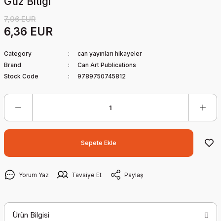
Güz Bitigi
7,96 EUR
6,36 EUR
Category
can yayınları hikayeler
Brand
Can Art Publications
Stock Code
9789750745812
Sepete Ekle
Yorum Yaz
Tavsiye Et
Paylaş
Ürün Bilgisi