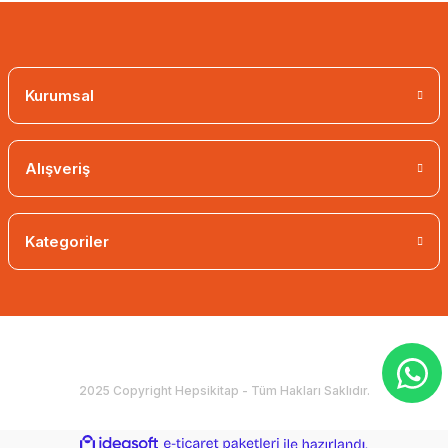
Kurumsal
Alışveriş
Kategoriler
2025 Copyright Hepsikitap - Tüm Hakları Saklıdır.
ideasoft
ile
e-