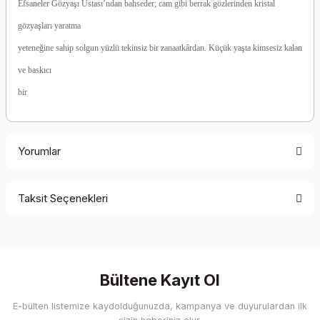
Efsaneler Gözyaşı Ustası’ndan bahseder; cam gibi berrak gözlerinden kristal
gözyaşları yaratma
yeteneğine sahip solgun yüzlü tekinsiz bir zanaatkârdan. Küçük yaşta kimsesiz kalan
ve baskıcı
bir
Yorumlar
Taksit Seçenekleri
Be the first to comment on this product!
Write a Comment
Bültene Kayıt Ol
E-bülten listemize kaydolduğunuzda, kampanya ve duyurulardan ilk