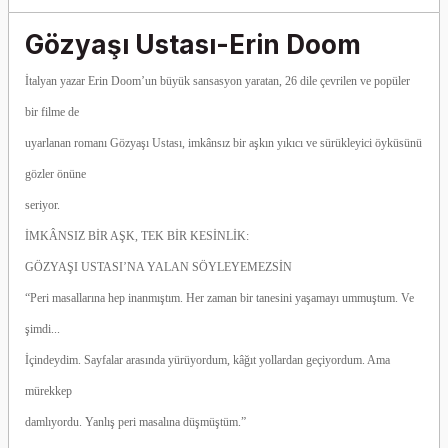
Gözyaşı Ustası-Erin Doom
İtalyan yazar Erin Doom’un büyük sansasyon yaratan, 26 dile çevrilen ve popüler
bir filme de
uyarlanan romanı Gözyaşı Ustası, imkânsız bir aşkın yıkıcı ve sürükleyici öyküsünü
gözler önüne
seriyor.
İMKÂNSIZ BİR AŞK, TEK BİR KESİNLİK:
GÖZYAŞI USTASI’NA YALAN SÖYLEYEMEZSİN
“Peri masallarına hep inanmıştım. Her zaman bir tanesini yaşamayı ummuştum. Ve
şimdi...
İçindeydim. Sayfalar arasında yürüyordum, kâğıt yollardan geçiyordum. Ama
mürekkep
damlıyordu. Yanlış peri masalına düşmüştüm.”