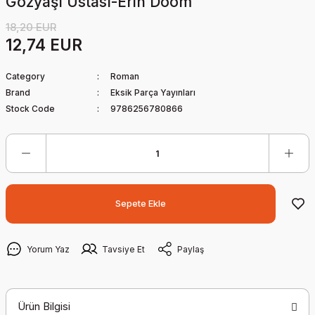
Gözyaşı Ustası-Erin Doom
18,20 EUR
12,74 EUR
Category
Roman
Brand
Eksik Parça Yayınları
Stock Code
9786256780866
Sepete Ekle
Yorum Yaz
Tavsiye Et
Paylaş
Ürün Bilgisi