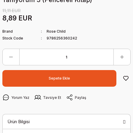
11,11 EUR
8,89 EUR
Brand
Rose Child
Stock Code
9786256360242
Sepete Ekle
Yorum Yaz
Tavsiye Et
Paylaş
Ürün Bilgisi