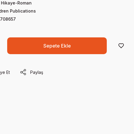
ş Hikaye-Roman
dren Publications
708657
Sepete Ekle
ye Et
Paylaş