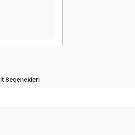
it Seçenekleri
Be the first to comment on this product!