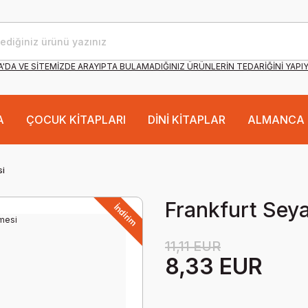
'DA VE SİTEMİZDE ARAYIPTA BULAMADIĞINIZ ÜRÜNLERİN TEDARİĞİNİ YAPI
A
ÇOCUK KİTAPLARI
DİNİ KİTAPLAR
ALMANCA 
si
Frankfurt Sey
İndirim
11,11 EUR
8,33 EUR