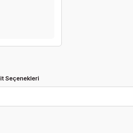
it Seçenekleri
Be the first to comment on this product!