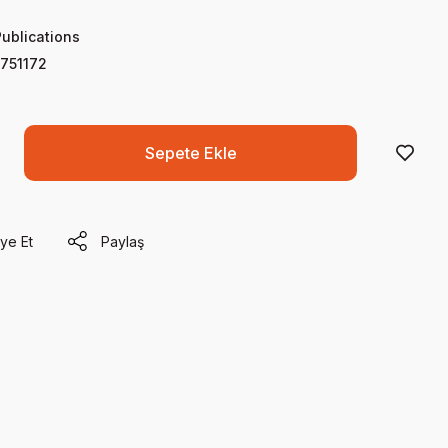
Publications
751172
Sepete Ekle
ye Et
Paylaş