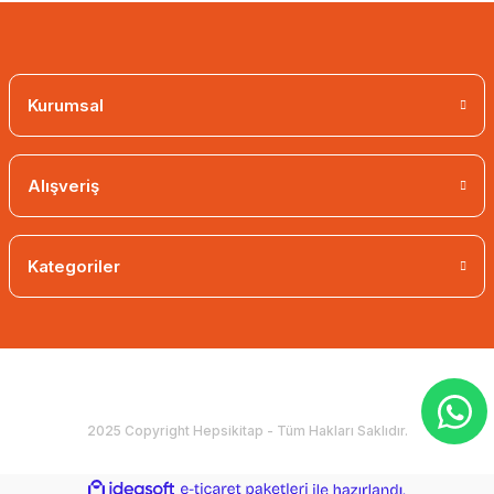
Kurumsal
Alışveriş
Kategoriler
2025 Copyright Hepsikitap - Tüm Hakları Saklıdır.
ideasoft
ile
e-