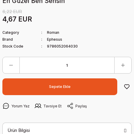
En Güzel Ben Sensin
6,22 EUR
4,67 EUR
Category
Roman
Brand
Ephesus
Stock Code
9786052064030
Sepete Ekle
Yorum Yaz
Tavsiye Et
Paylaş
Ürün Bilgisi