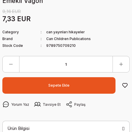
Emekli Vagon
9,16 EUR
7,33 EUR
Category
can yayınları hikayeler
Brand
Can Children Publications
Stock Code
9789750709210
Sepete Ekle
Yorum Yaz
Tavsiye Et
Paylaş
Ürün Bilgisi