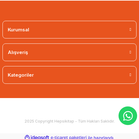
Kurumsal
Alışveriş
Kategoriler
2025 Copyright Hepsikitap - Tüm Hakları Saklıdır.
ideasoft
ile
e-