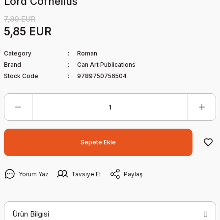
Lord Cornelius
7,80 EUR
5,85 EUR
Category
Roman
Brand
Can Art Publications
Stock Code
9789750756504
Sepete Ekle
Yorum Yaz
Tavsiye Et
Paylaş
Ürün Bilgisi