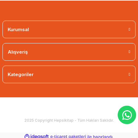
Kurumsal
Alışveriş
Kategoriler
2025 Copyright Hepsikitap - Tüm Hakları Saklıdır.
ideasoft
ile
e-