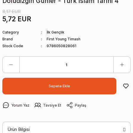
Doludizgin Günler - Türk İslam Tarihi 4
8,17 EUR
5,72 EUR
Category
İlk Gençlik
Brand
First Young Timash
Stock Code
9786050828061
Sepete Ekle
Yorum Yaz
Tavsiye Et
Paylaş
Ürün Bilgisi