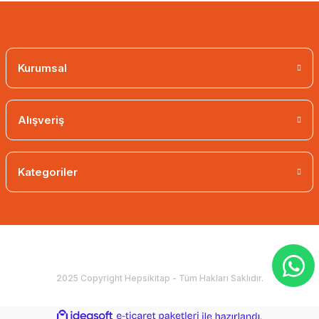
Kurumsal
Alışveriş
Kategoriler
2025 Copyright Hepsikitap - Tüm Hakları Saklıdır.
ideasoft
ile
e-