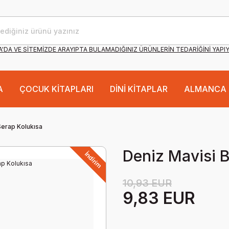
'DA VE SİTEMİZDE ARAYIPTA BULAMADIĞINIZ ÜRÜNLERİN TEDARİĞİNİ YAPI
A
ÇOCUK KİTAPLARI
DİNİ KİTAPLAR
ALMANCA 
Serap Kolukısa
Deniz Mavisi 
İndirim
10,93 EUR
9,83 EUR