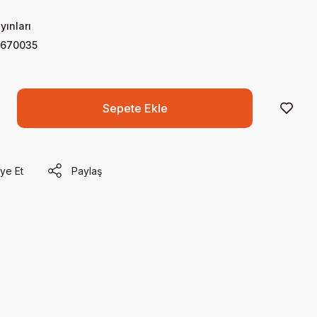
yınları
670035
Sepete Ekle
ye Et
Paylaş