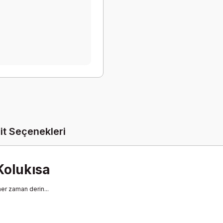
it Seçenekleri
Kolukısa
her zaman derin...