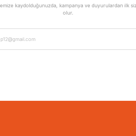
stemize kaydolduğunuzda, kampanya ve duyurulardan ilk siz
olur.