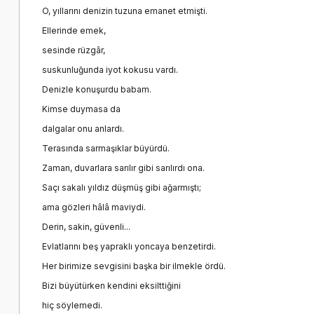
O, yıllarını denizin tuzuna emanet etmişti.
Ellerinde emek,
sesinde rüzgâr,
suskunluğunda iyot kokusu vardı.
Denizle konuşurdu babam.
Kimse duymasa da
dalgalar onu anlardı.
Terasında sarmaşıklar büyürdü.
Zaman, duvarlara sarılır gibi sarılırdı ona.
Saçı sakalı yıldız düşmüş gibi ağarmıştı;
ama gözleri hâlâ maviydi.
Derin, sakin, güvenli...
Evlatlarını beş yapraklı yoncaya benzetirdi.
Her birimize sevgisini başka bir ilmekle ördü.
Bizi büyütürken kendini eksilttiğini
hiç söylemedi.