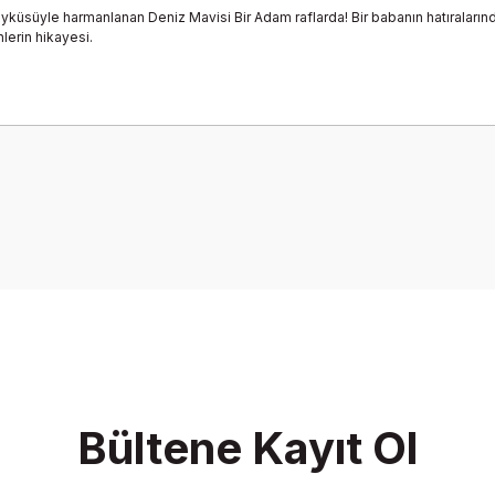
üsüyle harmanlanan Deniz Mavisi Bir Adam raflarda! Bir babanın hatıralarından
lerin hikayesi.
Be the first to comment on this product!
Write a Comment
Bültene Kayıt Ol