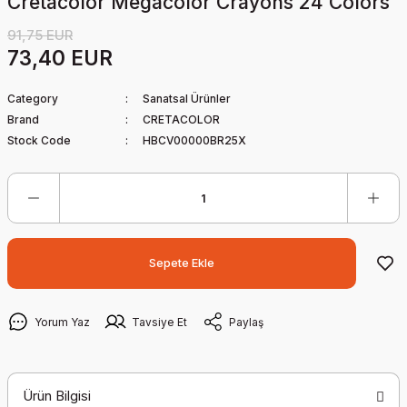
Cretacolor Megacolor Crayons 24 Colors
91,75 EUR
73,40 EUR
Category
Sanatsal Ürünler
Brand
CRETACOLOR
Stock Code
HBCV00000BR25X
Sepete Ekle
Yorum Yaz
Tavsiye Et
Paylaş
Ürün Bilgisi