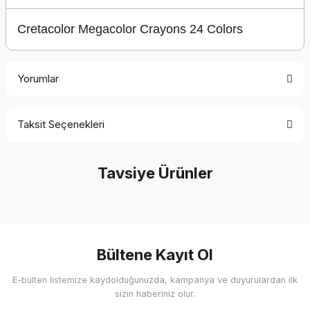
Cretacolor Megacolor Crayons 24 Colors
Yorumlar
Taksit Seçenekleri
Be the first to comment on this product!
Tavsiye Ürünler
Write a Comment
%30 İndirim
Bültene Kayıt Ol
E-bülten listemize kaydolduğunuzda, kampanya ve duyurulardan ilk
sizin haberiniz olur.