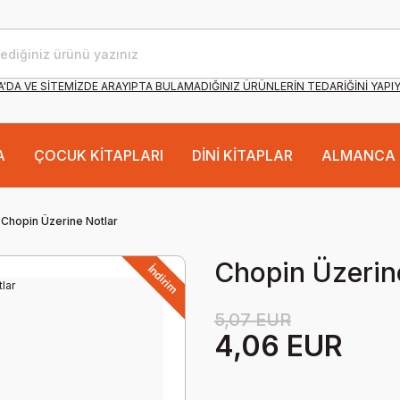
'DA VE SİTEMİZDE ARAYIPTA BULAMADIĞINIZ ÜRÜNLERİN TEDARİĞİNİ YAPI
A
ÇOCUK KİTAPLARI
DİNİ KİTAPLAR
ALMANCA 
Chopin Üzerine Notlar
Chopin Üzerin
İndirim
5,07 EUR
4,06 EUR