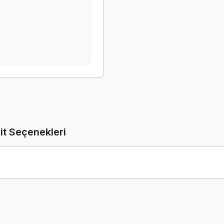
it Seçenekleri
Be the first to comment on this product!