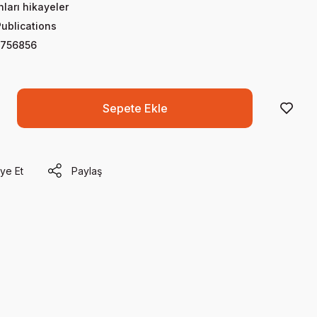
nları hikayeler
Publications
756856
Sepete Ekle
ye Et
Paylaş