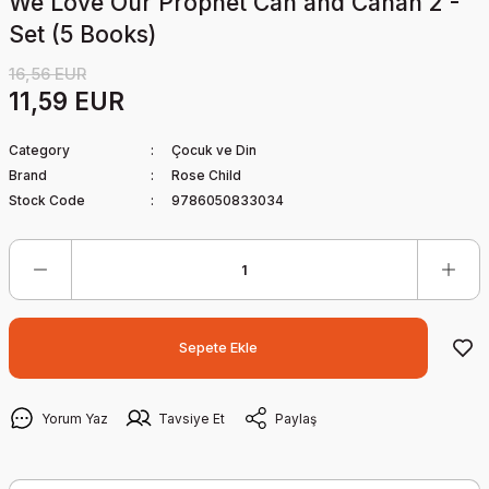
We Love Our Prophet Can and Canan 2 -
Set (5 Books)
16,56 EUR
11,59 EUR
Category
Çocuk ve Din
Brand
Rose Child
Stock Code
9786050833034
Sepete Ekle
Yorum Yaz
Tavsiye Et
Paylaş