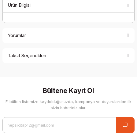
Ürün Bilgisi
Yorumlar
Taksit Seçenekleri
Be the first to comment on this product!
Write a Comment
Bültene Kayıt Ol
E-bülten listemize kaydolduğunuzda, kampanya ve duyurulardan ilk
sizin haberiniz olur.