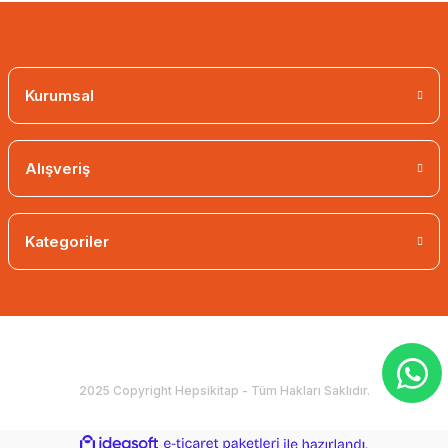
Kurumsal
Alışveriş
Kategoriler
2025 Copyright Hepsikitap - Tüm Hakları Saklıdır.
ideasoft
ile
e-