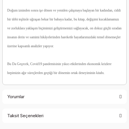
Doğum izninden sonra işe dönen ve yeniden çalışmaya başlayan bir kadından, ciddi
bir tıbbi teşhisle uğraşan bekar bir babaya kadar, bu kitap, değişimi kucaklamamızı
ve zorluklara yaklaşım biçimimizi geliştirmemizi sağlayacak, on dokuz güçlü sıradan
insanın derin ve samimi hikâyelerinden hareketle hayatlarımızdaki temel dönemeçler
üzerine kapsamlı analizler yapıyor.
Bu Da Geçecek, Covid19 pandemisinin yıkıcı etkilerinden ekonomik krizlere
hepimizin ağır süreçlerden geçtiği bir dönemin ortak deneyiminin kitabı.
Yorumlar
Taksit Seçenekleri
Be the first to comment on this product!