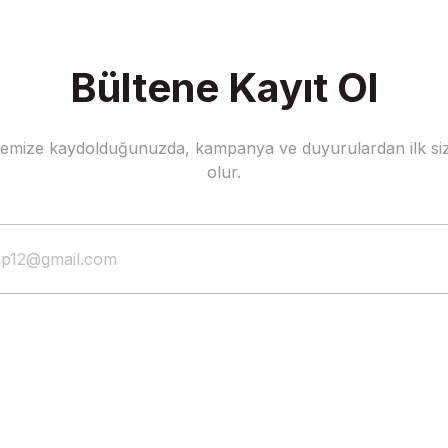
Bültene Kayıt Ol
stemize kaydolduğunuzda, kampanya ve duyurulardan ilk siz
olur.
Duygu - A Tur
Shining on the Shore of the Sea
12,76 EUR
8,93 EUR
12,76 EUR
8,93 EUR