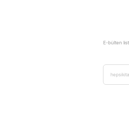
Bekir Işılca
12,76 EUR
E-bülten li
8,93 EUR
Dead End Love Işılca
12,76 EUR
8,93 EUR