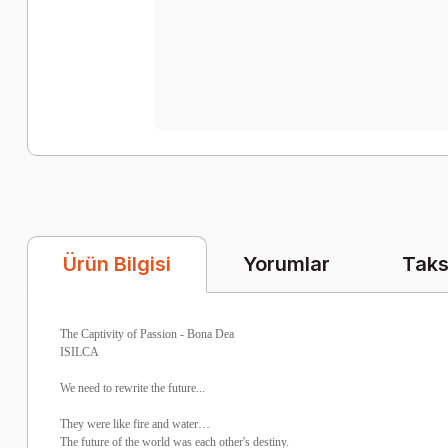
Yorumlar
Taks
Ürün Bilgisi
The Captivity of Passion - Bona Dea
ISILCA
We need to rewrite the future...
They were like fire and water…
The future of the world was each other's destiny.