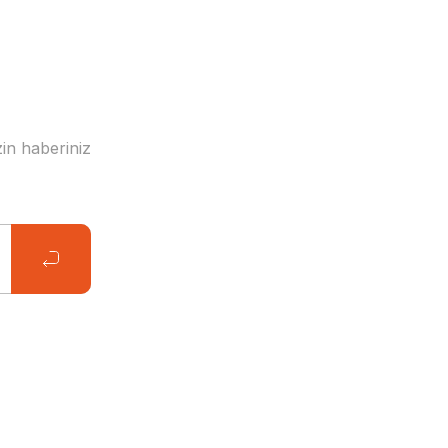
in haberiniz
Blood and Love-Işılca
12,76 EUR
8,93 EUR
kish Tale-Işılca