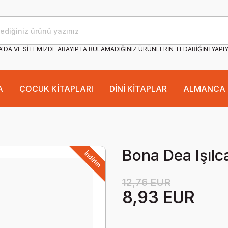
'DA VE SİTEMİZDE ARAYIPTA BULAMADIĞINIZ ÜRÜNLERİN TEDARİĞİNİ YAPI
A
ÇOCUK KİTAPLARI
DİNİ KİTAPLAR
ALMANCA 
Bona Dea Işılc
İndirim
12,76 EUR
8,93 EUR