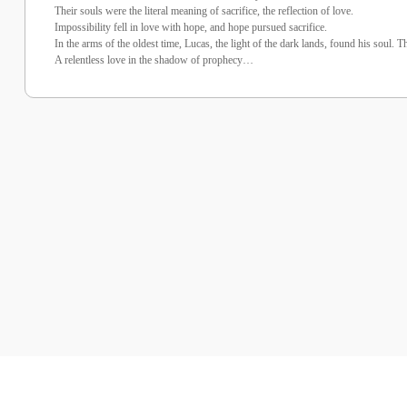
Their souls were the literal meaning of sacrifice, the reflection of love.
Impossibility fell in love with hope, and hope pursued sacrifice.
In the arms of the oldest time, Lucas, the light of the dark lands, found his soul. Th
A relentless love in the shadow of prophecy…
%30 İndirim
%30 İndirim