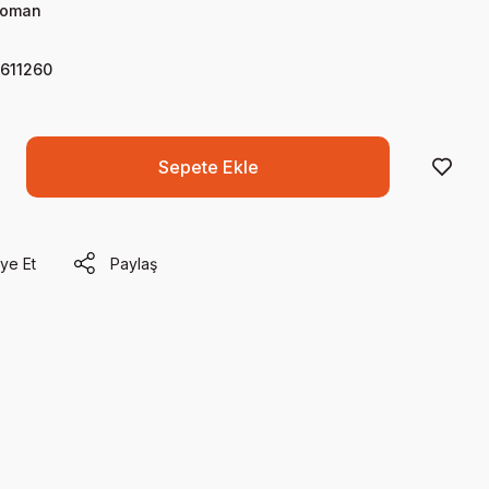
oman
611260
Sepete Ekle
ye Et
Paylaş