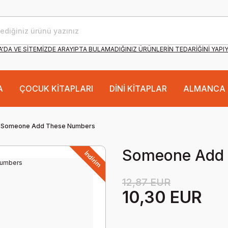
'DA VE SİTEMİZDE ARAYIPTA BULAMADIĞINIZ ÜRÜNLERİN TEDARİĞİNİ YAPI
A
ÇOCUK KİTAPLARI
DİNİ KİTAPLAR
ALMANCA 
Someone Add These Numbers
Someone Add 
İndirim
12,87 EUR
10,30 EUR