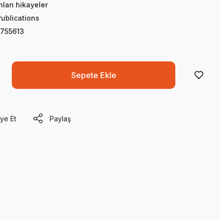
nları hikayeler
Publications
755613
Sepete Ekle
ye Et
Paylaş