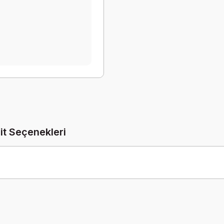
it Seçenekleri
Be the first to comment on this product!