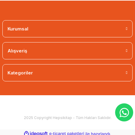
Kurumsal
Alışveriş
Kategoriler
2025 Copyright Hepsikitap - Tüm Hakları Saklıdır.
ideasoft
ile
e-