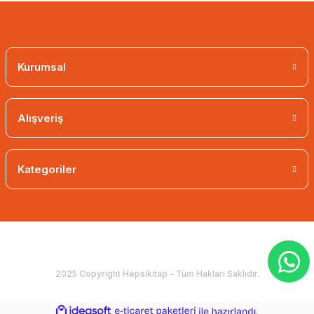
Kurumsal
Alışveriş
Kategoriler
2025 Copyright Hepsikitap - Tüm Hakları Saklıdır.
ideasoft
ile
e-