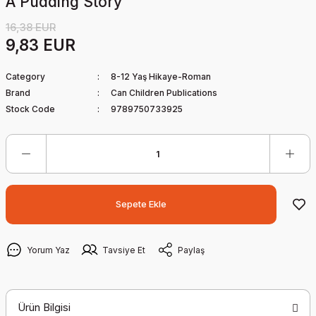
A Pudding Story
16,38 EUR
9,83 EUR
Category
8-12 Yaş Hikaye-Roman
Brand
Can Children Publications
Stock Code
9789750733925
Sepete Ekle
Yorum Yaz
Tavsiye Et
Paylaş
Ürün Bilgisi