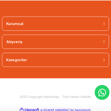
Kurumsal
Alışveriş
Kategoriler
2025 Copyright Hepsikitap - Tüm Hakları Saklıdır.
ideasoft
ile
e-