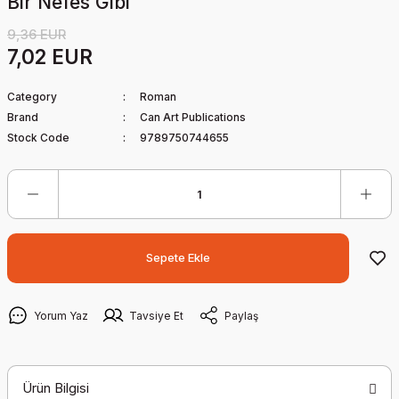
Bir Nefes Gibi
9,36 EUR
7,02 EUR
Category
Roman
Brand
Can Art Publications
Stock Code
9789750744655
Sepete Ekle
Yorum Yaz
Tavsiye Et
Paylaş
Ürün Bilgisi