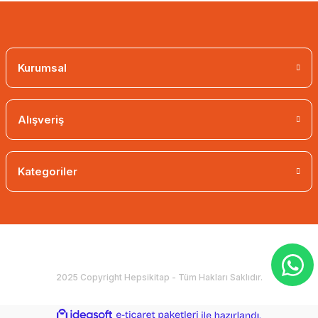
Kurumsal
Alışveriş
Kategoriler
2025 Copyright Hepsikitap - Tüm Hakları Saklıdır.
ideasoft
ile
e-