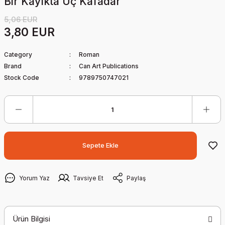
Bir Kayıkta Üç Kafadar
5,06 EUR
3,80 EUR
Category
Roman
Brand
Can Art Publications
Stock Code
9789750747021
Sepete Ekle
Yorum Yaz
Tavsiye Et
Paylaş
Ürün Bilgisi