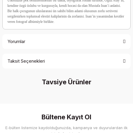
Ülkemizde pek benimsenmemis bir dalda, biyografik roman türünde, Oguz Atay’in,
kendine özgü üslubu ve kurgusuyla, kendi hocasi da olan Mustafa Inan’i anlatisi.
Bir halk çocugunun uluslararasi ün sahibi bilim adami olusunun zorlu serüveni
sergilenirken toplumsal elestiri kaliplarinin da zorlanisi. Inan’in yasamindan kesitler
veren fotograf albümüyle birlikte.
Yorumlar
Taksit Seçenekleri
Be the first to comment on this product!
Tavsiye Ürünler
Write a Comment
%30 İndirim
Bültene Kayıt Ol
E-bülten listemize kaydolduğunuzda, kampanya ve duyurulardan ilk