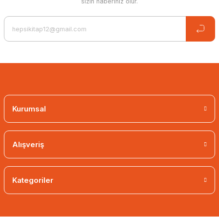
sizin haberiniz olur.
Kurumsal
Alışveriş
Alp Arslan, the Great Sultan of the East and the West
Kategoriler
8,04 EUR
5,63 EUR