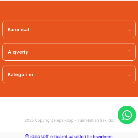
Kurumsal
Alışveriş
Kategoriler
2025 Copyright Hepsikitap - Tüm Hakları Saklıdır.
ideasoft
ile
e-