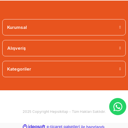
Kurumsal
Alışveriş
Kategoriler
2025 Copyright Hepsikitap - Tüm Hakları Saklıdır.
ideasoft
ile
e-