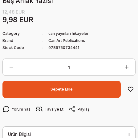
Beş Ahlak Yazısı
12,48 EUR
9,98 EUR
Category
can yayınları hikayeler
Brand
Can Art Publications
Stock Code
9789750734441
Sepete Ekle
Yorum Yaz
Tavsiye Et
Paylaş
Ürün Bilgisi