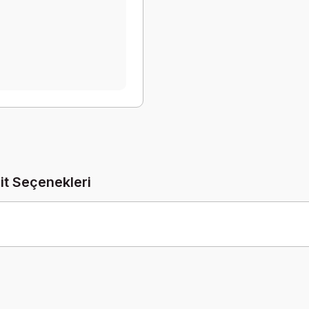
it Seçenekleri
Be the first to comment on this product!