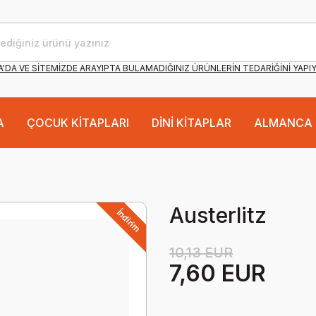
'DA VE SİTEMİZDE ARAYIPTA BULAMADIĞINIZ ÜRÜNLERİN TEDARİĞİNİ YAPI
A
ÇOCUK KİTAPLARI
DİNİ KİTAPLAR
ALMANCA 
Austerlitz
İndirim
10,13 EUR
7,60 EUR