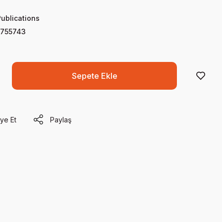
Publications
755743
Sepete Ekle
ye Et
Paylaş