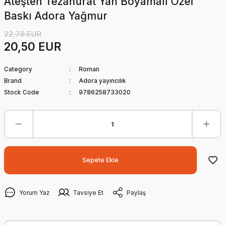
Ateşten Tezahürat Yan Boyamalı Özel
Baskı Adora Yağmur
22,78 EUR
20,50 EUR
Category
Roman
Brand
Adora yayıncılık
Stock Code
9786258733020
Sepete Ekle
Yorum Yaz
Tavsiye Et
Paylaş