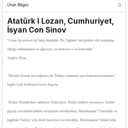
Ürün Bilgisi
Atatürk I Lozan, Cumhuriyet,
İsyan Con Sinov
“Lozan’da onursuz bir barış imzaladık. Bu, İngiltere’nin şimdiye dek imzalamış
olduğu antlaşmaların en uğursuzu, en mutsuzu ve en kötüsüdür.”
Andrew Ryan
“Mustafa Kemal, tam bağımsız bir Türkiye yaratmayı iyice kafasına koymuştur.”
İngiliz Gizli İstihbarat Servisi Raporu
“Herkes Kemalistlere saldırıyor. Kafir diyor. Herkes halifeyi savunuyor. Türkler
geçmiş yüzyıllarda hilafeti savunurken neredeydiniz, Müslümanlar? Yunanlılar ve
İngilizler Türkleri yok etmek üzereyken neredeydiniz, Müslümanlar? Hilafet lafla