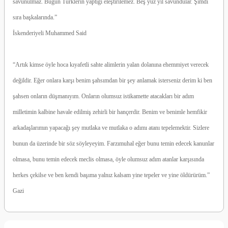
savunulmaz. Bugün Türklerin yaptığı eleştirilemez. Beş yüz yıl savundular. Şimdi
sıra başkalarında.”
İskenderiyeli Muhammed Said
“Artık kimse öyle hoca kıyafetli sahte alimlerin yalan dolanına ehemmiyet verecek
değildir. Eğer onlara karşı benim şahsımdan bir şey anlamak isterseniz derim ki ben
şahsen onların düşmanıyım. Onların olumsuz istikamette atacakları bir adım
milletimin kalbine havale edilmiş zehirli bir hançerdir. Benim ve benimle hemfikir
arkadaşlarımın yapacağı şey mutlaka ve mutlaka o adımı atanı tepelemektir. Sizlere
bunun da üzerinde bir söz söyleyeyim. Farzımuhal eğer bunu temin edecek kanunlar
olmasa, bunu temin edecek meclis olmasa, öyle olumsuz adım atanlar karşısında
herkes çekilse ve ben kendi başıma yalnız kalsam yine tepeler ve yine öldürürüm.”
Gazi