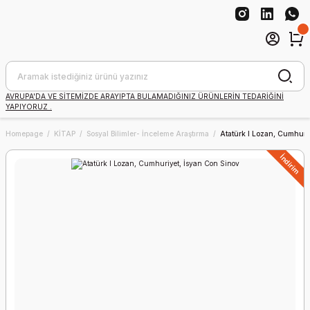
AVRUPA'DA VE SİTEMİZDE ARAYIPTA BULAMADIĞINIZ ÜRÜNLERİN TEDARİĞİNİ
YAPIYORUZ .
Homepage
KİTAP
Sosyal Bilimler- İnceleme Araştırma
Atatürk I Lozan, Cumhuri
İndirim