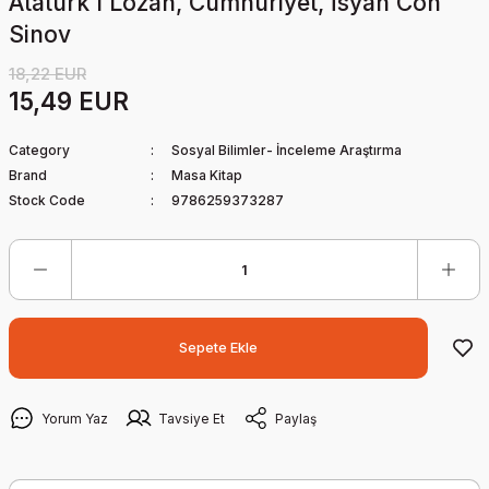
Atatürk I Lozan, Cumhuriyet, İsyan Con
Sinov
18,22 EUR
15,49 EUR
Category
Sosyal Bilimler- İnceleme Araştırma
Brand
Masa Kitap
Stock Code
9786259373287
Sepete Ekle
Yorum Yaz
Tavsiye Et
Paylaş