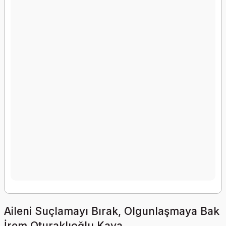
Aileni Suçlamayı Bırak, Olgunlaşmaya Bak
İrem Oturaklıoğlu Kaya