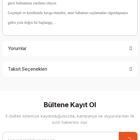
gücü bulmamıza yardımcı oluyor.
Geçmişle ve kendimizle kavga etmeden, anne babamızı suçlamadan olgunlaşmaya
giden yola doğru bir başlangıç…
Yorumlar
Taksit Seçenekleri
Be the first to comment on this product!
Write a Comment
Bültene Kayıt Ol
E-bülten listemize kaydolduğunuzda, kampanya ve duyurulardan ilk
sizin haberiniz olur.