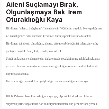
Aileni Suçlamayı Bırak,
Olgunlaşmaya Bak İrem
Oturaklıoğlu Kaya
Bir dönem “ailenizi bağışlayın”, “ailenizi sevin” öğütlerini duyduk. Ne yaşadığımıza
ne hissettiğimize odaklanmadan kendimizi bunu yapmak zorunda hissettik.
Bir dönem iyi ailenin olmadığını, ailemizi affetmeyebileceğimizi, ailemizin yanlış
yaptığını duyduk. Acı çektik, uzaklaşmak istedik.
Şimdi bu kitapta ise ailenizle olan ilişkilerinizde çocukluğunuza takılı kalmaktansa
yetişkin olma sorumluluğunu kazanmamız gerektiğini ruhunuzun derinliklerinde
duyumsayacaksınız.
Hazırsanız eğer, çocukluktan yetişkinliğe uzanan yolculuğumuz başlıyor…
Klinik Psikolog İrem Oturaklıoğlu Kaya, geçmişe takılı kalmak ve birilerini
suçlamak yerine hayatımızın sorumluluğunu üzerimize alıp yeni bir rota çizecek