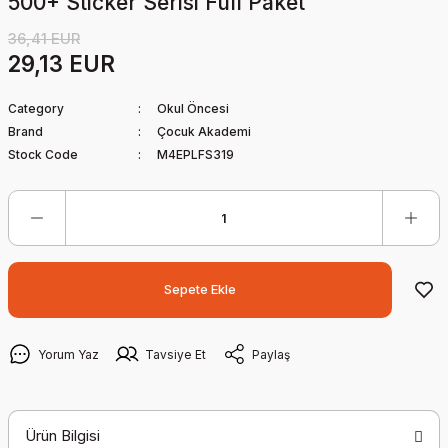
500+ Sticker Serisi Full Paket
36,41 EUR
29,13 EUR
Category
Okul Öncesi
Brand
Çocuk Akademi
Stock Code
M4EPLFS319
Sepete Ekle
Yorum Yaz
Tavsiye Et
Paylaş
Ürün Bilgisi