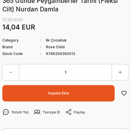
365 Günde Peygamberler Tarihi (Fleksi
Cilt) Nurdan Damla
17,55 EUR
14,04 EUR
Category
İlk Çocukluk
Brand
Rose Child
Stock Code
9786256360013
Sepete Ekle
Yorum Yaz
Tavsiye Et
Paylaş