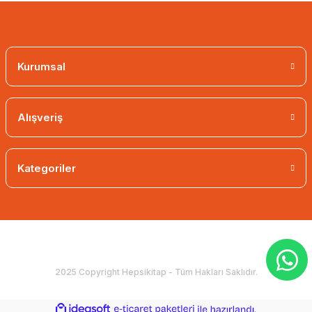
Kurumsal
Alışveriş
Kategoriler
2025 Copyright Hepsikitap - Tüm Hakları Saklıdır.
ideasoft
ile
e-