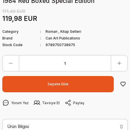
1984 Red Boxed Special Edition
171,40 EUR
119,98 EUR
Category
Roman
,
Kitap Setleri
Brand
Can Art Publications
Stock Code
9789750738975
Sepete Ekle
Yorum Yaz
Tavsiye Et
Paylaş
Ürün Bilgisi