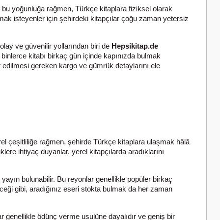
k bu yoğunluğa rağmen, Türkçe kitaplara fiziksel olarak
mak isteyenler için şehirdeki kitapçılar çoğu zaman yetersiz
lay ve güvenilir yollarından biri de
Hepsikitap.de
 binlerce kitabı birkaç gün içinde kapınızda bulmak
at edilmesi gereken kargo ve gümrük detaylarını ele
l çeşitliliğe rağmen, şehirde Türkçe kitaplara ulaşmak hâlâ
lere ihtiyaç duyanlar, yerel kitapçılarda aradıklarını
yayın bulunabilir. Bu reyonlar genellikle popüler birkaç
eceği gibi, aradığınız eseri stokta bulmak da her zaman
lar genellikle ödünç verme usulüne dayalıdır ve geniş bir