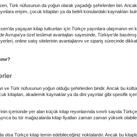
Essen, Türk nüfusunun da yoğun olarak yaşadığı şehirlerden biri. Anca
nlara erişim, çocuk kitapları ya da belirli konulardaki kaynakları bul
Essen’da yaşayan kitap tutkunları için Türkçe yayınlara ulaşmanın en ko
de Avrupa’ya özel teslimat avantajları sayesinde, Türkiye’de basılmış
leri, online satış sitelerinin avantajlarını ve sipariş sürecinde dikk
ınır?
erler
ve Türk nüfusunun yoğun olduğu şehirlerden biridir. Ancak bu kültüre
 kitapları, akademik kaynaklar ya da dini yayınlar gibi spesifik içerik
in içerisinde yer alan küçük kitap reyonlarında sınırlı sayıda Türkçe 
r. Ayrıca bu tür mağazalarda kitap fiyatları zaman zaman yüksek olabil
 da olsa Türkçe kitap temin edebileceğiniz noktalardır. Ancak bu kitap