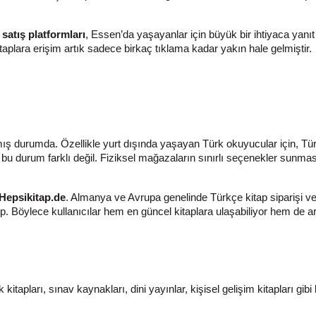
 satış platformları
, Essen’da yaşayanlar için büyük bir ihtiyaca yanıt
plara erişim artık sadece birkaç tıklama kadar yakın hale gelmiştir.
nmış durumda. Özellikle yurt dışında yaşayan Türk okuyucular için, T
 bu durum farklı değil. Fiziksel mağazaların sınırlı seçenekler sunması 
Hepsikitap.de
. Almanya ve Avrupa genelinde Türkçe kitap siparişi ve
. Böylece kullanıcılar hem en güncel kitaplara ulaşabiliyor hem de ara
:
itapları, sınav kaynakları, dini yayınlar, kişisel gelişim kitapları gi