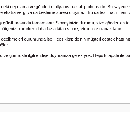
indeki depolama ve gönderim altyapısına sahip olmasıdır. Bu sayede si
e ekstra vergi ya da bekleme süresi oluşmaz. Bu da teslimatın hem d
 iş günü
arasında tamamlanır. Siparişinizin durumu, size gönderilen taki
 bütçenizi korurken daha fazla kitap sipariş etmenize olanak tanır.
 gecikmeleri durumunda ise Hepsikitap.de’nin müşteri destek hattı hı
ğlar.
o ve gümrükle ilgili endişe duymanıza gerek yok. Hepsikitap.de ile b