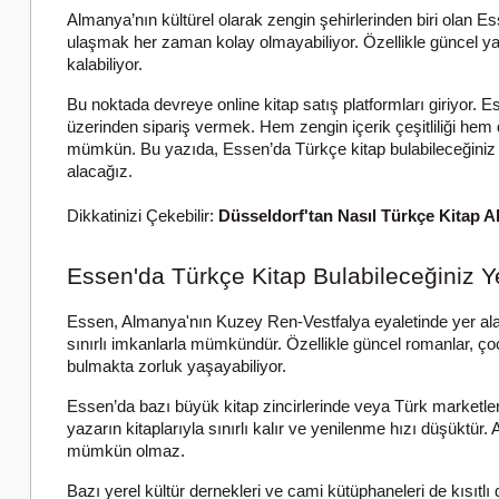
Almanya’nın kültürel olarak zengin şehirlerinden biri olan 
ulaşmak her zaman kolay olmayabiliyor. Özellikle güncel yayı
kalabiliyor.
Bu noktada devreye online kitap satış platformları giriyor. 
üzerinden sipariş vermek. Hem zengin içerik çeşitliliği hem 
mümkün. Bu yazıda, Essen’da Türkçe kitap bulabileceğiniz yer
alacağız.
Dikkatinizi Çekebilir:
Düsseldorf'tan Nasıl Türkçe Kitap Al
Essen'da Türkçe Kitap Bulabileceğiniz Y
Essen, Almanya'nın Kuzey Ren-Vestfalya eyaletinde yer alan 
sınırlı imkanlarla mümkündür. Özellikle güncel romanlar, çocuk
bulmakta zorluk yaşayabiliyor.
Essen’da bazı büyük kitap zincirlerinde veya Türk marketlerin
yazarın kitaplarıyla sınırlı kalır ve yenilenme hızı düşüktü
mümkün olmaz.
Bazı yerel kültür dernekleri ve cami kütüphaneleri de kısıtlı