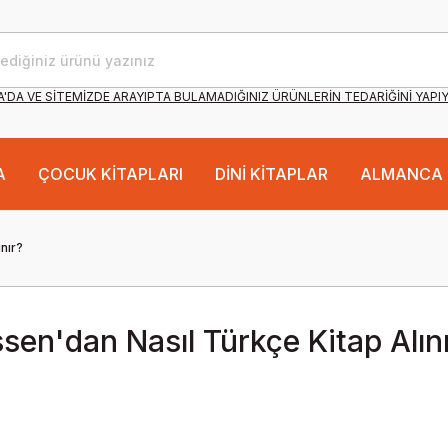
'DA VE SİTEMİZDE ARAYIPTA BULAMADIĞINIZ ÜRÜNLERİN TEDARİĞİNİ YAPI
A
ÇOCUK KİTAPLARI
DİNİ KİTAPLAR
ALMANCA 
nır?
sen'dan Nasıl Türkçe Kitap Alın