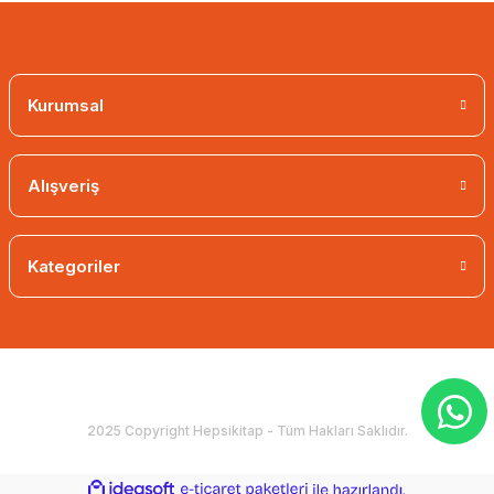
Kurumsal
Alışveriş
Kategoriler
2025 Copyright Hepsikitap - Tüm Hakları Saklıdır.
ideasoft
ile
e-