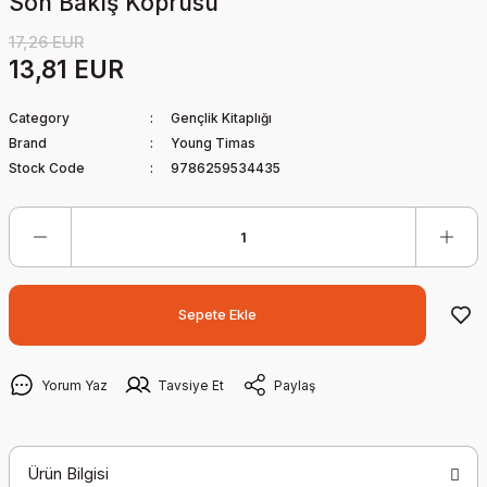
Son Bakış Köprüsü
17,26 EUR
13,81 EUR
Category
Gençlik Kitaplığı
Brand
Young Timas
Stock Code
9786259534435
Sepete Ekle
Yorum Yaz
Tavsiye Et
Paylaş
Ürün Bilgisi