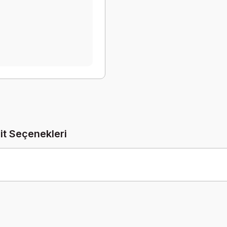
it Seçenekleri
Be the first to comment on this product!