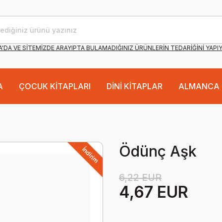
'DA VE SİTEMİZDE ARAYIPTA BULAMADIĞINIZ ÜRÜNLERİN TEDARİĞİNİ YAPI
A
ÇOCUK KİTAPLARI
DİNİ KİTAPLAR
ALMANCA 
Ödünç Aşk
İndirim
6,22 EUR
4,67 EUR