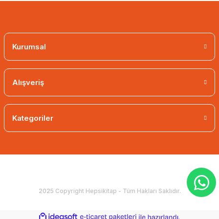
Kurumsal
Alışveriş
Kategoriler
2025 Copyright Hepsikitap - Tüm Hakları Saklıdır.
ideasoft
ile
e-