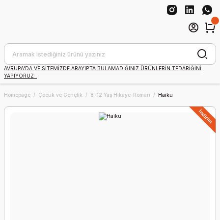
AVRUPA'DA VE SİTEMİZDE ARAYIPTA BULAMADIĞINIZ ÜRÜNLERİN TEDARİĞİNİ
YAPIYORUZ .
Homepage
Çocuk ve Gençlik
8-12 Yaş Hikaye-Roman
Haiku
İndirim