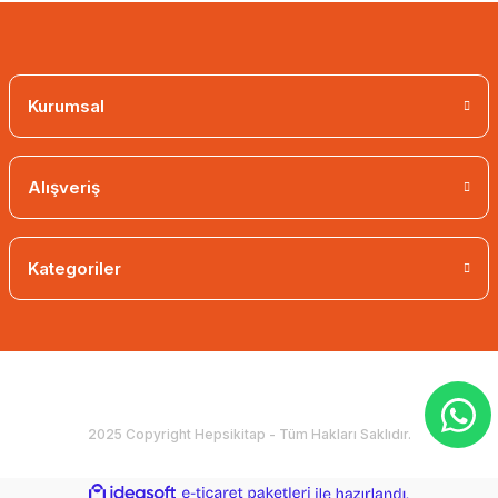
Kurumsal
Alışveriş
Kategoriler
2025 Copyright Hepsikitap - Tüm Hakları Saklıdır.
ideasoft
ile
e-