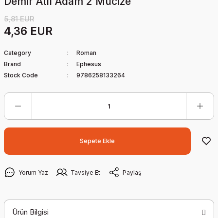
Demir Atlı Adam 2 Mucize
5,81 EUR
4,36 EUR
Category
Roman
Brand
Ephesus
Stock Code
9786258133264
Sepete Ekle
Yorum Yaz
Tavsiye Et
Paylaş
Ürün Bilgisi