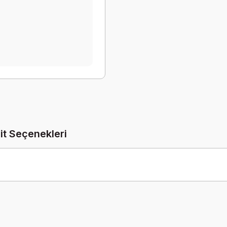
it Seçenekleri
Be the first to comment on this product!