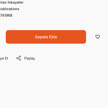
nları hikayeler
Publications
741968
Sepete Ekle
ye Et
Paylaş