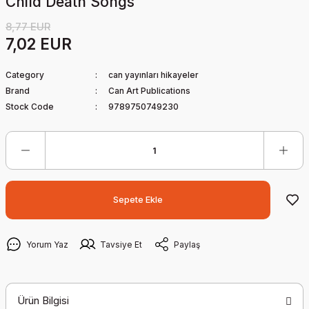
Child Death Songs
8,77 EUR
7,02 EUR
Category
can yayınları hikayeler
Brand
Can Art Publications
Stock Code
9789750749230
Sepete Ekle
Yorum Yaz
Tavsiye Et
Paylaş
Ürün Bilgisi