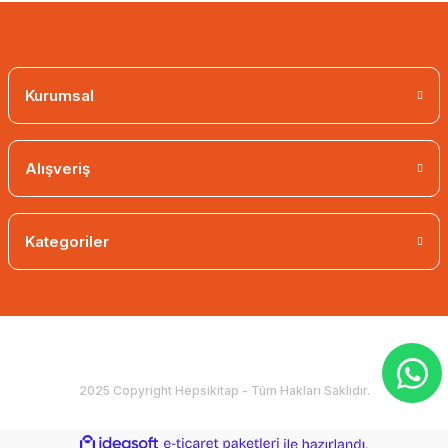
Kurumsal
Alışveriş
Kategoriler
2025 Copyright Hepsikitap - Tüm Hakları Saklıdır.
ideasoft
ile
e-