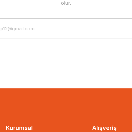
olur.
Ince Memed 1 -yaşar kema
12,76 EUR
8,29 EUR
Kurumsal
Alışveriş