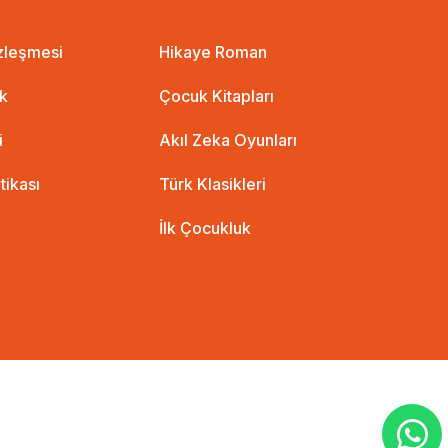
özleşmesi
Hikaye Roman
ik
Çocuk Kitapları
i
Akıl Zeka Oyunları
itikası
Türk Klasikleri
İlk Çocukluk
%35 İndirim