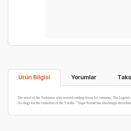
Yorumlar
Taks
Ürün Bilgisi
The novel of the Turkmens who resisted settling down for centuries, The Legend of 
An elegy for the extinction of the Yörüks. "Yaşar Kemal has shockingly describe