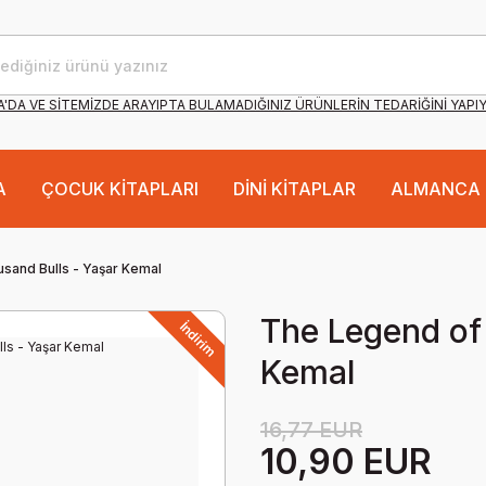
'DA VE SİTEMİZDE ARAYIPTA BULAMADIĞINIZ ÜRÜNLERİN TEDARİĞİNİ YAPI
A
ÇOCUK KİTAPLARI
DİNİ KİTAPLAR
ALMANCA 
sand Bulls - Yaşar Kemal
The Legend of
İndirim
Kemal
16,77 EUR
10,90 EUR