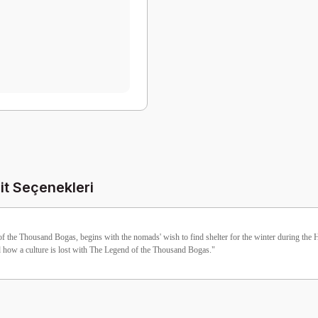
it Seçenekleri
the Thousand Bogas, begins with the nomads' wish to find shelter for the winter during the Hıdı
d how a culture is lost with The Legend of the Thousand Bogas."