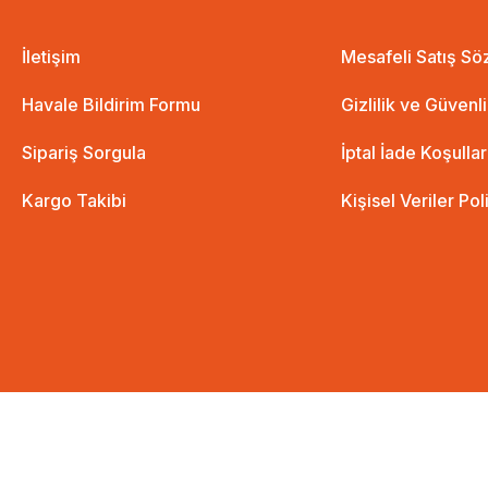
İletişim
Mesafeli Satış S
Havale Bildirim Formu
Gizlilik ve Güvenl
Sipariş Sorgula
İptal İade Koşullar
ame Ant - Yaşar Kemal
Kargo Takibi
Kişisel Veriler Pol
%35 İndirim