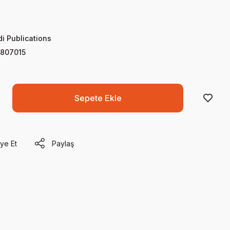
di Publications
807015
Sepete Ekle
ye Et
Paylaş